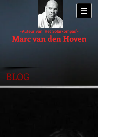
-Auteur van 'Het Solarkompas'-
Marc van den Hoven
BLOG