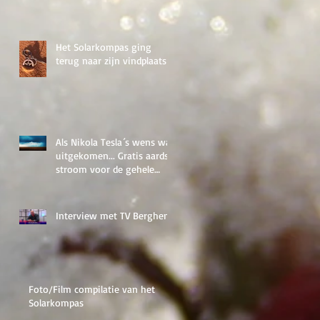
Het Solarkompas ging
terug naar zijn vindplaats
Als Nikola Tesla´s wens was
uitgekomen... Gratis aardse
stroom voor de gehele
wereldbevolking. Het m
Interview met TV Berghem
Foto/Film compilatie van het
Solarkompas