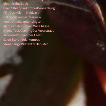
Bloemlezing
Boek
Deel 2 Het Solarkompas
Dennenburg
Film
Gizeh
Glenn Holdvast
Het Solarkompas
Interview
Joost Uitdehaag
Kensington
Marc van den Hoven
Muze Misse
Nikola Tesla
Opening
Oss
Peperstraat
Recensie
Rolf van der Leest
Salon literair
Solarkompas
Stonehenge
TV
lezen
thriller
video