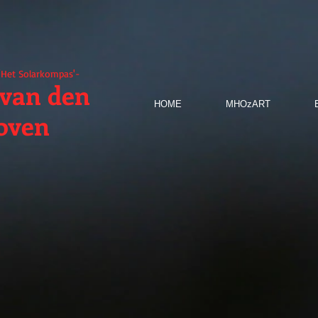
'Het Solarkompas'-
van den
HOME
MHOzART
oven