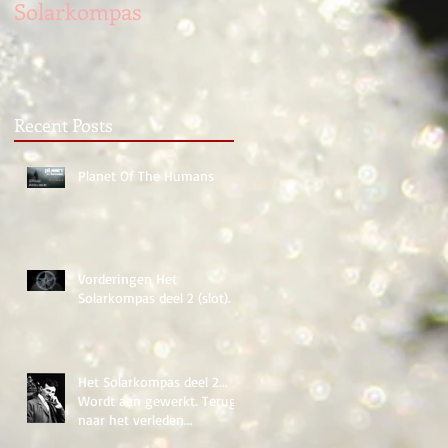
Solarkompas
Recent Posts
Planet Of The Humans
Vorderingen Het
Solarkompas deel 2 (slot).
Het Solarkompas deel 2...
Wordt aan gewerkt. Terug
naar het verleden...