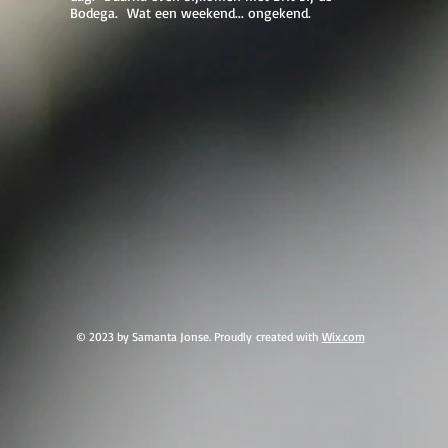
Bodega. Wat een weekend... ongekend.
© 2023 by Samanta Jonse. Proudly created with
Wix.com