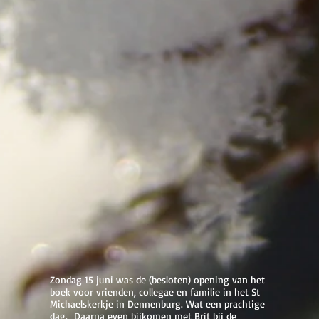
Zondag 15 juni was de (besloten) opening van het
boek voor vrienden, collegae en familie in het St
Michaelskerkje in Dennenburg. Wat een prachtige
dag. Daarna even bijkomen met Brit bij de