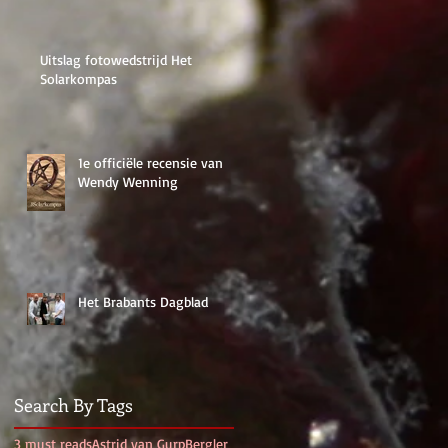
Uitslag fotowedstrijd Het
Solarkompas
1e officiële recensie van
Wendy Wenning
Het Brabants Dagblad
Search By Tags
3 must reads
Astrid van Gurp
Bergler